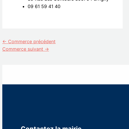
09 61 59 41 40
←
Commerce précédent
Commerce suivant
→
Contactez la mairie