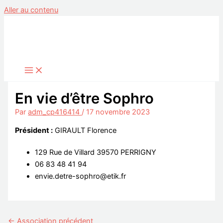
Aller au contenu
En vie d’être Sophro
Par
adm_cp416414
/
17 novembre 2023
Président :
GIRAULT Florence
129 Rue de Villard 39570 PERRIGNY
06 83 48 41 94
envie.detre-sophro@etik.fr
←
Association précédent